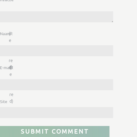
Naam
(R
e
q
ui
re
d)
E-mail
(R
e
q
ui
re
d)
Site