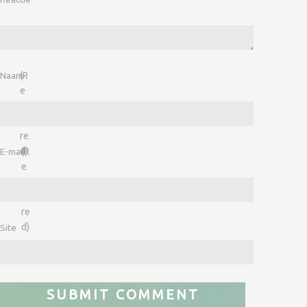
Naam
(R
e
q
ui
re
d)
E-mail
(R
e
q
ui
re
d)
Site