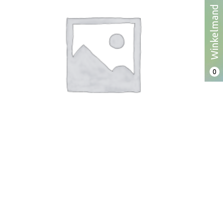
Winkelmand
€
3.00
0